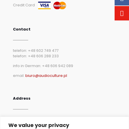
Credit Card
Contact
telefon: +48 602 749 477
telefon: +48 606 288 233
info in German: +48 606 942 089
email:
biuro@audioculture.pl
Address
AudioCulture Meble
We value your privacy
ul. Rumiankowa 21