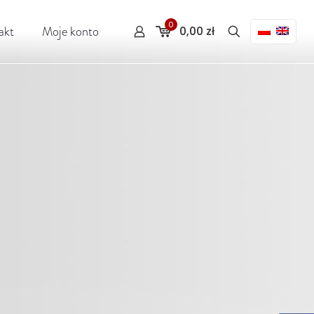
0
akt
Moje konto
0,00 zł