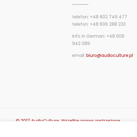
telefon: +48 602 749 477
telefon: +48 606 288 233
info in German: +48 606
942 089
email:
biuro@audioculture.pl
© 2017 AudioCulture. Wszelkie prawa zastrzeżone.