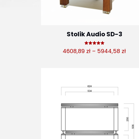
Stolik Audio SD-3
Oceniono
Zakr
4608,89
zł
–
5944,58
zł
5.00
na 5
cen:
od
4608
do
5944