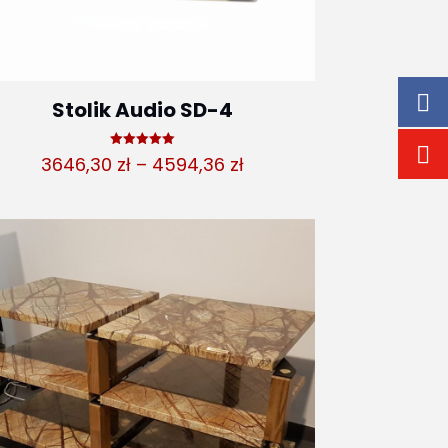
Stolik Audio SD-4
Oceniono
Zakres
3646,30
zł
–
4594,36
zł
5.00
na 5
cen:
od
3646,30 zł
do
4594,36 zł