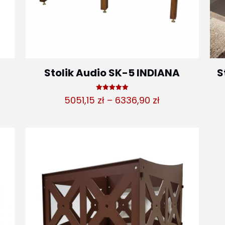
Stolik Audio SK-5 INDIANA
S
es
Oceniono
Zakres
5051,15
zł
–
6336,90
zł
5.00
na 5
cen:
99 zł
od
5051,15 zł
02 zł
do
6336,90 zł