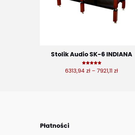
Stolik Audio SK-6 INDIANA
Oceniono
Zakre
6313,94
zł
–
7921,11
zł
5.00
na 5
cen:
od
6313,9
do
7921,11
Płatności