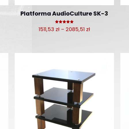
Platforma AudioCulture SK-3
Oceniono
Zakres
1511,53
zł
–
2085,51
zł
5.00
na 5
cen:
od
1511,53 zł
do
2085,51 zł