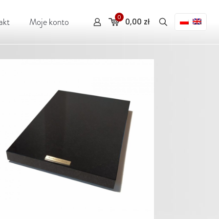
0
akt
Moje konto
0,00 zł