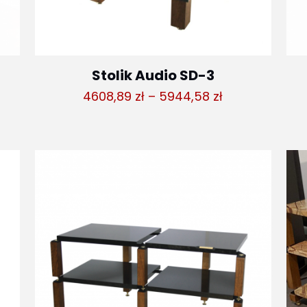
Stolik Audio SD-3
Zakres
4608,89
zł
–
5944,58
zł
es
cen:
od
4608,89 zł
,89 zł
do
5944,58 zł
,58 zł