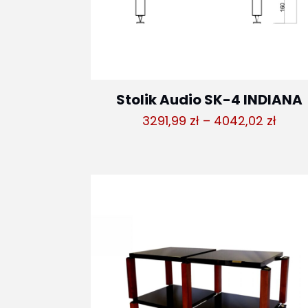
Stolik Audio SK-4 INDIANA
Zakr
3291,99
zł
–
4042,02
zł
cen:
od
3291,
do
4042,