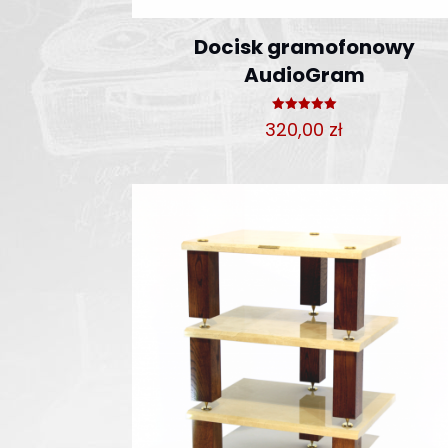
Docisk gramofonowy
AudioGram
Oceniono
320,00
zł
5.00
na 5