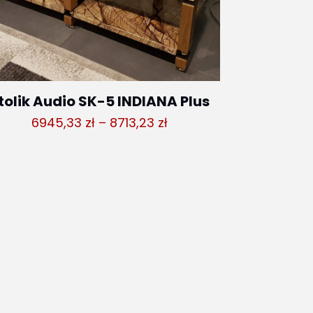
tolik Audio SK-5 INDIANA Plus
Zakres
6945,33
zł
–
8713,23
zł
cen:
od
6945,33 zł
do
8713,23 zł