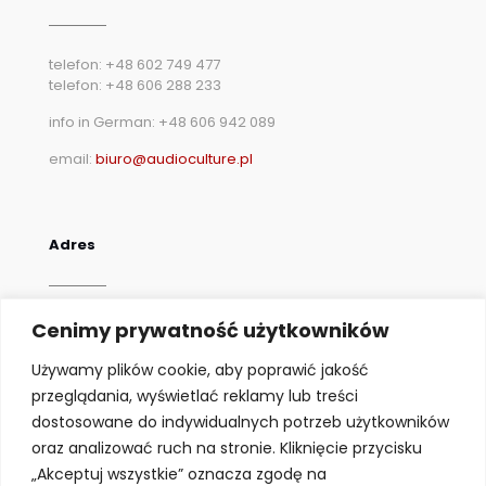
telefon: +48 602 749 477
telefon: +48 606 288 233
info in German: +48 606 942 089
email:
biuro@audioculture.pl
Adres
AudioCulture Meble
Cenimy prywatność użytkowników
ul. Rumiankowa 21
Kobierzyce 55-040
Używamy plików cookie, aby poprawić jakość
przeglądania, wyświetlać reklamy lub treści
Polityka prywatności
dostosowane do indywidualnych potrzeb użytkowników
oraz analizować ruch na stronie. Kliknięcie przycisku
„Akceptuj wszystkie” oznacza zgodę na